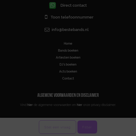
Direct contact
Toon telefoonnummer
info@bestebands.nl
Home
Bands boeken
Artiesten boeken
DJ’s boeken
Acts boeken
Contact
ALGEMENE VOORWAARDEN EN DISCLAIMER
Vind
hier
de algemene voorwaarden en
hier
onze privacy disclaimer.
Stel een vraag
Filter