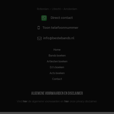
Rotterdam – Utrecht – Amsterdam
Direct contact
Toon telefoonnummer
info@bestebands.nl
Home
Bands boeken
Artiesten boeken
DJ’s boeken
Acts boeken
Contact
ALGEMENE VOORWAARDEN EN DISCLAIMER
Vind
hier
de algemene voorwaarden en
hier
onze privacy disclaimer.