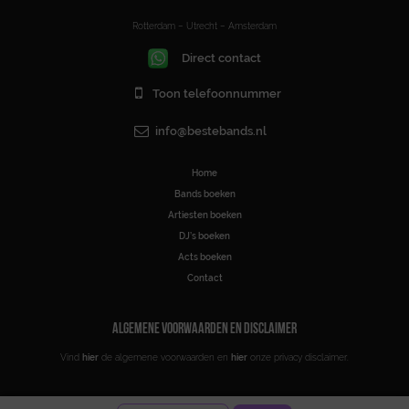
Rotterdam – Utrecht – Amsterdam
Direct contact
Toon telefoonnummer
info@bestebands.nl
Home
Bands boeken
Artiesten boeken
DJ’s boeken
Acts boeken
Contact
ALGEMENE VOORWAARDEN EN DISCLAIMER
Vind
hier
de algemene voorwaarden en
hier
onze privacy disclaimer.