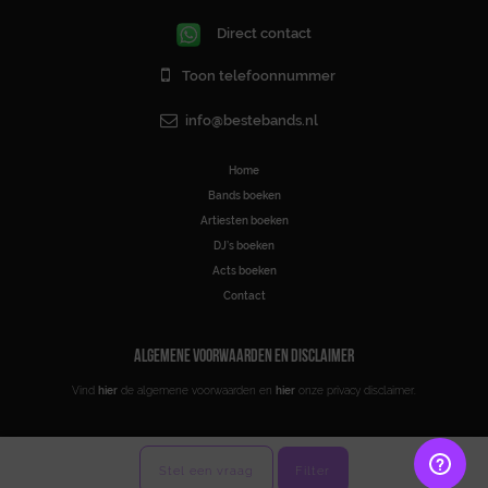
Direct contact
Toon telefoonnummer
info@bestebands.nl
Home
Bands boeken
Artiesten boeken
DJ’s boeken
Acts boeken
Contact
ALGEMENE VOORWAARDEN EN DISCLAIMER
Vind
hier
de algemene voorwaarden en
hier
onze privacy disclaimer.
Stel een vraag
Filter