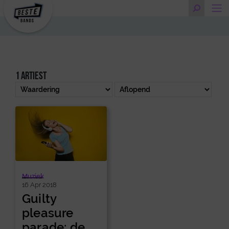
1 artiest
Muziek
16 Apr 2018
Guilty
pleasure
parade: de