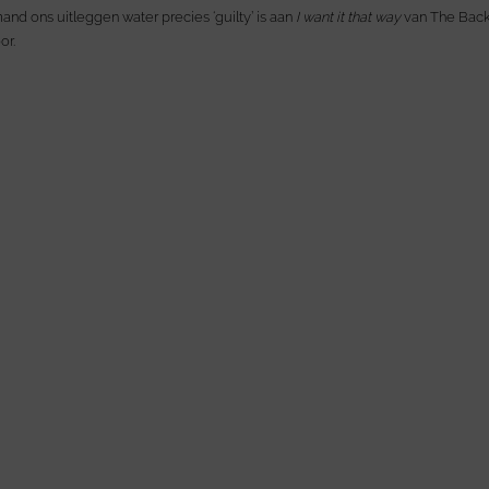
and ons uitleggen water precies ‘guilty’ is aan
I want it that way
van The Back
or.