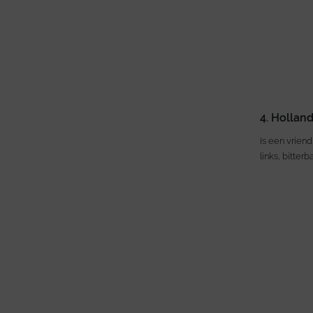
4. Hollan
Is een vrien
links, bitterb