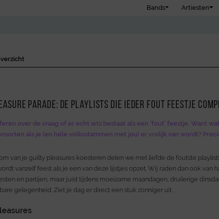
Bands
Artiesten
verzicht
easure parade: de playlists die ieder fout feestje com
oferen over de vraag of er echt iets bestaat als een ‘fout’ feestje. Want wa
nsorten als je (en hele volksstammen met jou) er vrolijk van wordt? Preci
m van je guilty pleasures koesteren delen we met liefde de foutste playlis
ordt vanzelf feest als je een van deze lijstjes opzet. Wij raden dan ook van har
esten en partijen, maar juist tijdens moeizame maandagen, druilerige dinsdag
are gelegenheid. Ziet je dag er direct een stuk zonniger uit.
pleasures