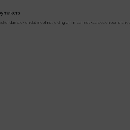
abymakers
 slicker dan slick en dat moet net je ding zijn, maar met kaarsjes en een drank