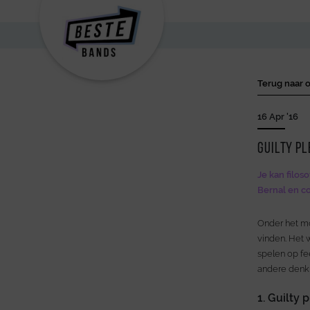
Terug naar o
16 Apr '16
Guilty pl
Je kan filos
Bernal en co
Onder het mo
vinden. Het w
spelen op fe
andere denkb
1. Guilty 