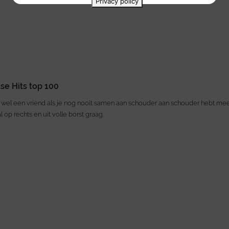
Privacy policy
dse Hits top 100
d wel een vriend als je nog nooit samen aan schouder aan schouder hebt me
al op rechts en uit volle borst graag.