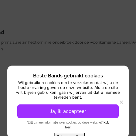
nd
 prima als je zin hebt om in je onderbroek door de woonkamer te dansen. We v
n.
Beste Bands gebruikt cookies
Wij gebruiken cookies om te verzekeren dat wij u de
beste ervaring geven op onze website. Als u de site
wilt blijven gebruiken, gaan wij ervan uit dat u hiermee
tevreden bent.
Ja, ik accepteer
Wilt u meer informatie over cookies op deze website?
Klik
hier!