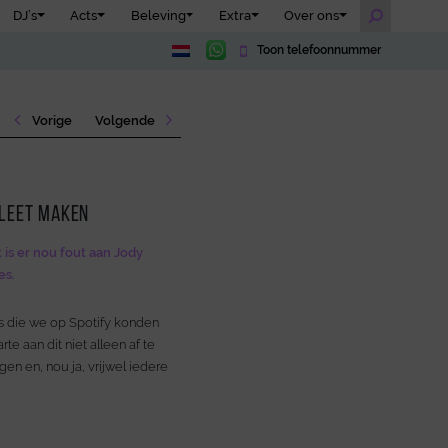
DJ’s
Acts
Beleving
Extra
Over ons
Toon telefoonnummer
Vorige
Volgende
pleet maken
t is er nou fout aan Jody
es.
ts die we op Spotify konden
te aan dit niet alleen af te
en en, nou ja, vrijwel iedere