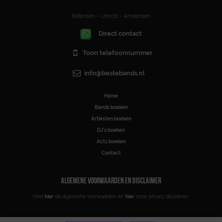
Rotterdam – Utrecht – Amsterdam
Direct contact
Toon telefoonnummer
info@bestebands.nl
Home
Bands boeken
Artiesten boeken
DJ’s boeken
Acts boeken
Contact
ALGEMENE VOORWAARDEN EN DISCLAIMER
Vind
hier
de algemene voorwaarden en
hier
onze privacy disclaimer.