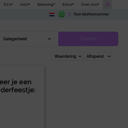
DJ’s
Acts
Beleving
Extra
Over ons
Toon telefoonnummer
Zoeken
eer je een
derfeestje: