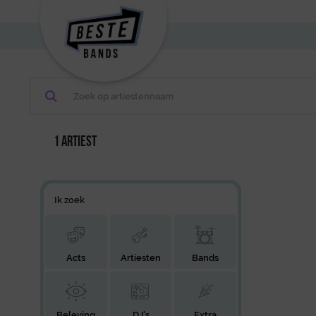
1 artiest
Ik zoek
Acts
Artiesten
Bands
Beleving
DJ's
Extra