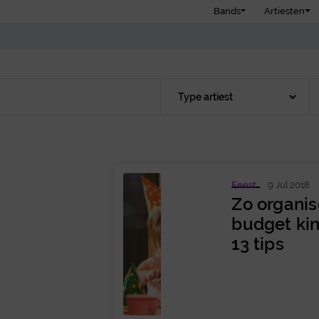
Bands
Artiesten
Feest
9 Jul 2018
Zo organis
budget kin
13 tips