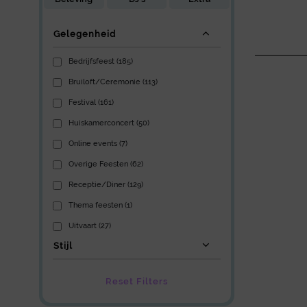
Gelegenheid
Bedrijfsfeest (185)
Bruiloft/Ceremonie (113)
Festival (161)
Huiskamerconcert (50)
Online events (7)
Overige Feesten (62)
Receptie/Diner (129)
Thema feesten (1)
Uitvaart (27)
Stijl
Reset Filters