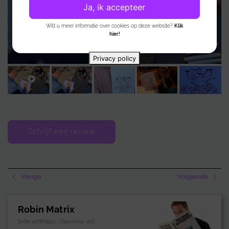
tekeningen direct opgeslagen op een laptop, wat voordelen biedt op
Ja, ik accepteer
het gebied van snelheid en kleurgebruik.
Wilt u meer informatie over cookies op deze website?
Klik
hier!
Het tekenproces is live te volgen op een hoog geplaatst LCD-scherm,
wat zorgt voor extra interactie met het publiek. De karikaturen worden
Privacy policy
vervolgens geprint op ansichtkaartformaat, zodat gasten hun unieke
aandenken direct mee naar huis kunnen nemen.
Schrijf een review
Vorige
Volgende
Robin Matrix
Side actMagic , Opening-act