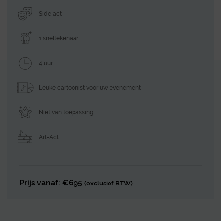
Side act
1 sneltekenaar
4 uur
Leuke cartoonist voor uw evenement
Niet van toepassing
Art-Act
Prijs vanaf: €695
(exclusief BTW)