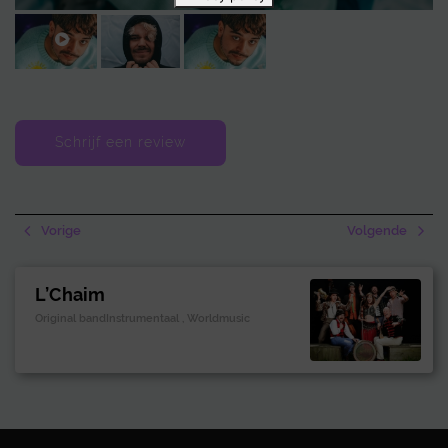
In de afgelopen jaren bracht Quique zijn debuut-EP
Tú
uit, met
populaire tracks zoals “Bici”. Daarnaast verscheen een reeks
succesvolle singles, waaronder “Energía”, “Paraíso”, “Presidente”, “Salsa”
en “Bum Bum”. Deze releases onderstrepen zijn veelzijdigheid en
groeiende impact binnen de muziekscene.
Schrijf een review
Vorige
Volgende
L’Chaim
Original bandInstrumentaal , Worldmusic