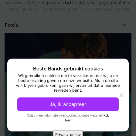
muziek maakt. Hij kreeg snel aandacht nadat hij viral ging op YouTube.
Hierdoor groeide zijn carrière in hoog tempo, van het ene succes naar
het andere. Hij staat bekend om zijn dynamische stijl, internationale
uitstraling en zijn vermogen om met zijn muziek een breed publiek te
Foto's
bereiken.
Zijn doorbraak kwam in de Nederlandse urban scene na het winnen
van de talentshow FunX Talent Fuego. Vanaf dat moment bleef
Quique zich ontwikkelen en bouwen aan zijn carrière. Zo trad hij op bij
grote festivals zoals Woo Hah!, Down The Rabbit Hole en Pal Mundo.
Beste Bands gebruikt cookies
Daarnaast stond hij in het voorprogramma van Ronnie Flex, wat zijn
Wij gebruiken cookies om te verzekeren dat wij u de
bereik verder vergrootte.
beste ervaring geven op onze website. Als u de site
wilt blijven gebruiken, gaan wij ervan uit dat u hiermee
tevreden bent.
Bovendien heeft Quique een herkenbare sound ontwikkeld waarin hij
Latin-invloeden combineert met urban- en popmuziek. Deze mix zorgt
Ja, ik accepteer
voor een frisse en energieke stijl die een breed publiek aanspreekt.
Zijn optredens zijn levendig en meeslepend, waardoor hij een sterke
Wilt u meer informatie over cookies op deze website?
Klik
hier!
podiumprésence heeft.
Privacy policy