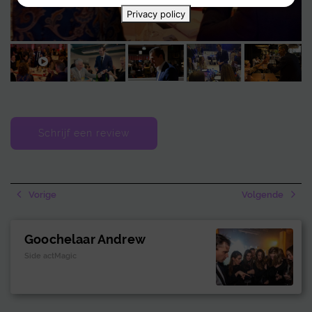
Privacy policy
Schrijf een review
Vorige
Volgende
Goochelaar Andrew
Side actMagic