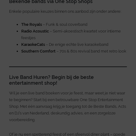
Bekende bands via One Stop Shops
Enkele populaire keuzes binnen ons aanbod zijn onder andere:
The Royals
– Funk & soul coverband
Radio Acoustic
– Semi-akoestisch kwartet voor intieme
feestjes
KaraokeCats
– De enige echte live karaokeband
Southern Comfort
– 70s & 80s revival band met retro look
Live Band Huren? Begin bij de beste
entertainment shop!
Wil je een live band boeken voor je feest, maar weet je niet waar
te beginnen? Start bij een betrouwbare One Stop Entertainment
Shop. Met één aanvraag krijg je toegang tot de Beste Bands, Acts
en DJ’s van Nederland, deskundig advies, en een zorgeloze
voorbereiding.
Of je nu een spetterend feest of een sfeervol diner plant – goede