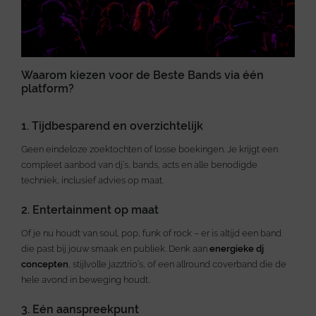
Waarom kiezen voor de Beste Bands via één
platform?
1. Tijdbesparend en overzichtelijk
Geen eindeloze zoektochten of losse boekingen. Je krijgt een
compleet aanbod van dj’s, bands, acts en alle benodigde
techniek, inclusief advies op maat.
2. Entertainment op maat
Of je nu houdt van soul, pop, funk of rock – er is altijd een band
die past bij jouw smaak en publiek. Denk aan
energieke dj
concepten
, stijlvolle jazztrio’s, of een allround coverband die de
hele avond in beweging houdt.
3. Eén aanspreekpunt