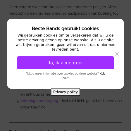
Geen zorgen over communicatie met meerdere partijen. Alles
verloopt via één professioneel contactpersoon: van boeking tot
showtime.
Beste Bands gebruikt cookies
Wij gebruiken cookies om te verzekeren dat wij u de
beste ervaring geven op onze website. Als u de site
Top 5 redenen om een band te boeken via een
wilt blijven gebruiken, gaan wij ervan uit dat u hiermee
One Stop Entertainment Shop:
tevreden bent.
Ruime keuze aan topbands
– Alleen de beste, zorgvuldig
Ja, ik accepteer
geselecteerde acts.
Professionele begeleiding
– Van offerte tot afterparty.
Wilt u meer informatie over cookies op deze website?
Klik
Flexibiliteit
– Geschikt voor elk type evenement en
hier!
budget.
Kwaliteit gegarandeerd
– Bands met ervaring, uitstraling
Privacy policy
en enthousiasme.
Volledige ontzorging
– Inclusief licht, geluid en technische
ondersteuning.