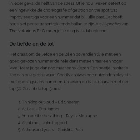
in ieder geval de helft van de stress. Of je nou weken oefent op
een ingewikkelde choreografie of gewoon on the spot wat
improviseert; ga voor een nummer dat bij jullie past. Dat hoeft
heus niet per se tranentrekkende ballad te zijn. Als
Hypnotize
van
The Notorious B.I.G. meer jullie ding is, is dat ook cool.
De liefde en de lol
Het draait om de liefde en de lol en bovendien til je met een
goed gekozen nummer de hele dans meteen naar een hoger
level. Maar ja: ga dan nog maar eens kiezen. Een beetje inspiratie
kan dan ook geen kwaad. Spotify analyseerde duizenden playlists
met openingsdans-nummers en kwam op basis daarvan met een
top 50. Zo ziet de top 5 eruit:
Thinking out loud – Ed Sheeran
At Last – Etta James
You are the best thing – Ray LaMontagne
All of me – John Legend
A thousand years – Christina Perri