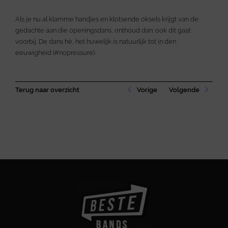
Als je nu al klamme handjes en klotsende oksels krijgt van de
gedachte aan die openingsdans, onthoud dan: ook dit gaat
voorbij. De dans hè, het huwelijk is natuurlijk tot in den
eeuwigheid (#nopressure).
Terug naar overzicht
Vorige
Volgende