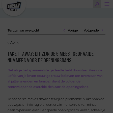
Terug naar overzicht
Vorige
Volgende
9 Apr '9
Take it away: dit zijn de 5 meest gedraaide
nummers voor de openingsdans
Net als je het spannendste gedeelte hebt doorstaan (lees: de
liefde van je leven eeuwige trouw beloven ten overstaan van
al jullie vrienden en familie), dient de volgende
zenuwslopende exercitie zich aan: de openingsdans.
Je soepelste moves showen terwijl de priemende blikken van de
trouwgasten in je rug branden: er zijn mensen die van minder
gaan hyperventileren. Een goede openingsdans kiezen, scheelt je