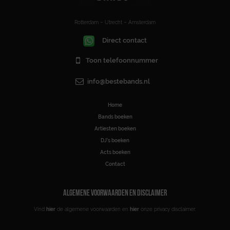
Rotterdam – Utrecht – Amsterdam
Direct contact
Toon telefoonnummer
info@bestebands.nl
Home
Bands boeken
Artiesten boeken
DJ’s boeken
Acts boeken
Contact
ALGEMENE VOORWAARDEN EN DISCLAIMER
Vind
hier
de algemene voorwaarden en
hier
onze privacy disclaimer.