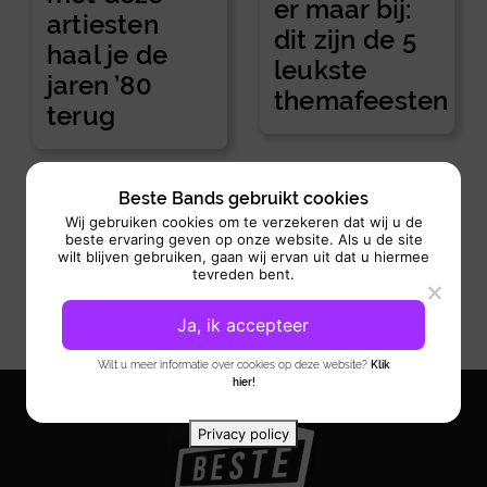
er maar bij:
artiesten
dit zijn de 5
haal je de
leukste
jaren ’80
themafeesten
terug
Beste Bands gebruikt cookies
Wij gebruiken cookies om te verzekeren dat wij u de
beste ervaring geven op onze website. Als u de site
wilt blijven gebruiken, gaan wij ervan uit dat u hiermee
tevreden bent.
Ja, ik accepteer
Wilt u meer informatie over cookies op deze website?
Klik
hier!
Privacy policy