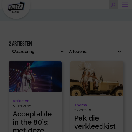
2 artiesten
Artiesten
Thema
8 Oct 2018
2 Apr 2018
Acceptable
Pak die
in the 80’s:
verkleedkist
met deze