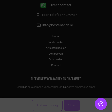
Direct contact
Toon telefoonnummer
info@bestebands.nl
Home
Bands boeken
Artiesten boeken
DJ’s boeken
Acts boeken
Contact
ALGEMENE VOORWAARDEN EN DISCLAIMER
Vind
hier
de algemene voorwaarden en
hier
onze privacy disclaimer.
Stel een vraag
Filter