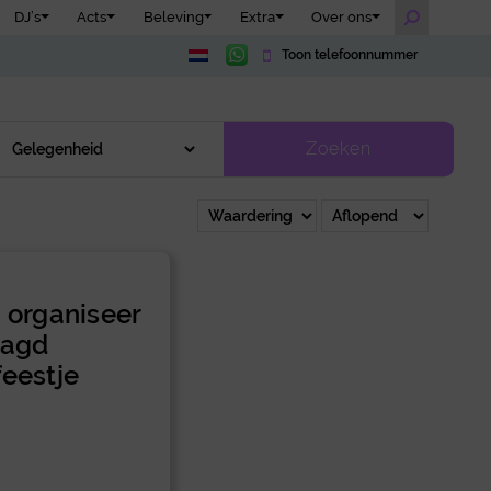
DJ’s
Acts
Beleving
Extra
Over ons
Toon telefoonnummer
Zoeken
o organiseer
aagd
feestje