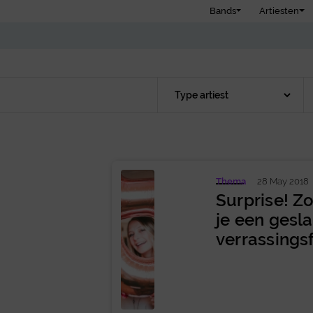
Bands
Artiesten
Thema
28 May 2018
Surprise! Z
je een gesl
verrassings