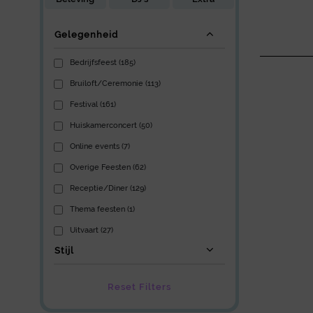
Gelegenheid
Bedrijfsfeest (185)
Bruiloft/Ceremonie (113)
Festival (161)
Huiskamerconcert (50)
Online events (7)
Overige Feesten (62)
Receptie/Diner (129)
Thema feesten (1)
Uitvaart (27)
Stijl
Reset Filters