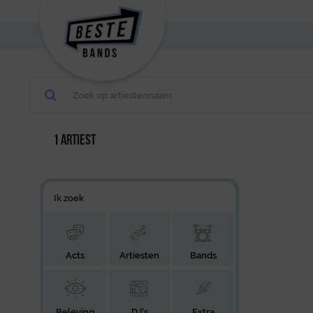
1 artiest
Ik zoek
Acts
Artiesten
Bands
Beleving
DJ's
Extra