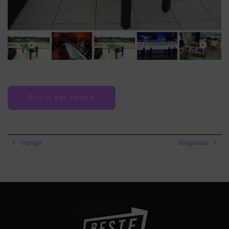
bedrijfsuitje, de combinatie van competitie, teamwork en plezier
maakt dit een activiteit die bijblijft. De tafels bieden bovendien
flexibiliteit: ze zijn mobiel, eenvoudig te verplaatsen en kunnen zowel
binnen als buiten gebruikt worden. Met deze setup wordt elk
samenzijn een interactief en onvergetelijk evenement.
Schrijf een review
Vorige
Volgende