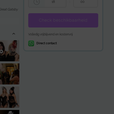
:
Great Gatsby
Check beschikbaarheid
Volledig vrijblijvend en kostenvrij
Direct contact
te jaren ’20-
ing. Het is