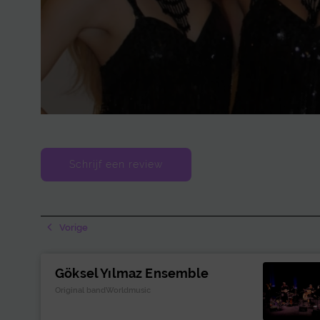
Schrijf een review
Vorige
Göksel Yılmaz Ensemble
Original bandWorldmusic