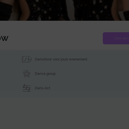
ow
Stel een
Dansshow voor jouw evenement
Dance group
Dans-Act