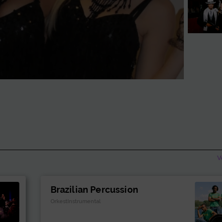
V
Brazilian Percussion
OrkestInstrumental