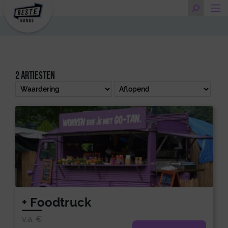
2 artiesten
+ Foodtruck
v.a. €