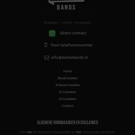
Rotterdam – Utrecht – Amsterdam
Direct contact
Toon telefoonnummer
info@bestebands.nl
Home
Bands boeken
Artiesten boeken
DJ’s boeken
Acts boeken
Contact
ALGEMENE VOORWAARDEN EN DISCLAIMER
Vind
hier
de algemene voorwaarden en
hier
onze privacy disclaimer.