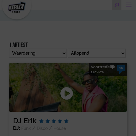
1 artiest
Voortreffelijk
10
1 review
DJ Erik
DJ:
/
/
Funk
Disco
House