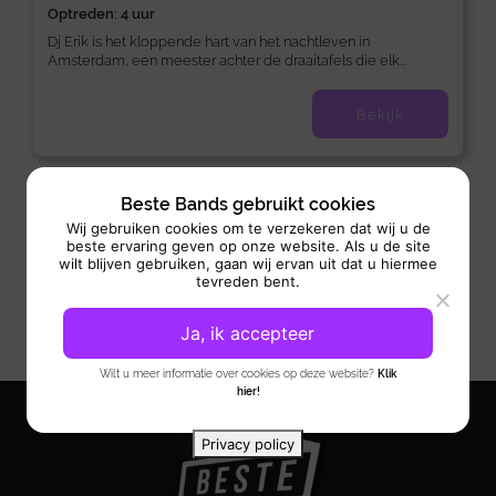
Optreden: 4 uur
Dj Erik is het kloppende hart van het nachtleven in
Amsterdam, een meester achter de draaitafels die elk...
Bekijk
Beste Bands gebruikt cookies
Wij gebruiken cookies om te verzekeren dat wij u de
beste ervaring geven op onze website. Als u de site
wilt blijven gebruiken, gaan wij ervan uit dat u hiermee
tevreden bent.
Ja, ik accepteer
Wilt u meer informatie over cookies op deze website?
Klik
hier!
Privacy policy