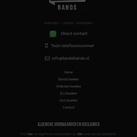
Rotterdam – Utrecht – Amsterdam
Direct contact
Toon telefoonnummer
info@bestebands.nl
Home
Bands boeken
Artiesten boeken
DJ’s boeken
Acts boeken
Contact
ALGEMENE VOORWAARDEN EN DISCLAIMER
Vind
hier
de algemene voorwaarden en
hier
onze privacy disclaimer.