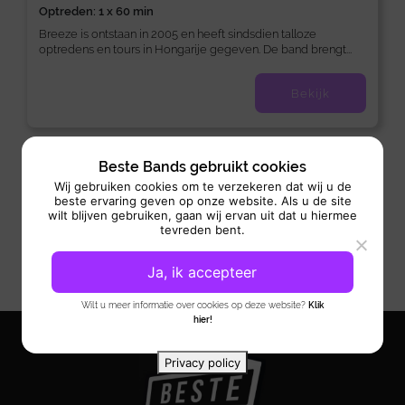
Optreden: 1 x 60 min
Breeze is ontstaan in 2005 en heeft sindsdien talloze
optredens en tours in Hongarije gegeven. De band brengt...
Bekijk
Beste Bands gebruikt cookies
Wij gebruiken cookies om te verzekeren dat wij u de
beste ervaring geven op onze website. Als u de site
wilt blijven gebruiken, gaan wij ervan uit dat u hiermee
tevreden bent.
Ja, ik accepteer
Wilt u meer informatie over cookies op deze website?
Klik
hier!
Privacy policy