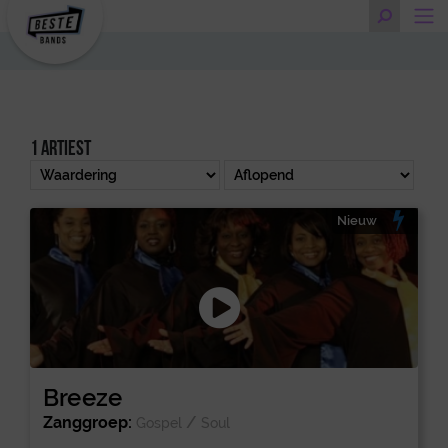
1 artiest
Nieuw
Breeze
Zanggroep:
/
Gospel
Soul