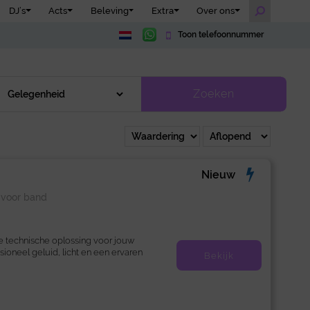
DJ’s
Acts
Beleving
Extra
Over ons
Toon telefoonnummer
Zoeken
Nieuw
k voor band
 technische oplossing voor jouw
ioneel geluid, licht en een ervaren
Bekijk