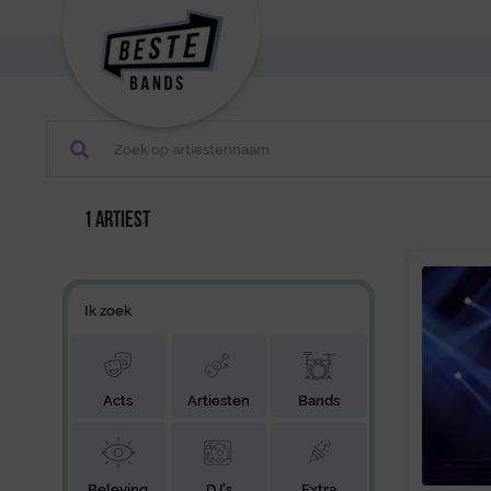
1 artiest
Ik zoek
Acts
Artiesten
Bands
Beleving
DJ's
Extra