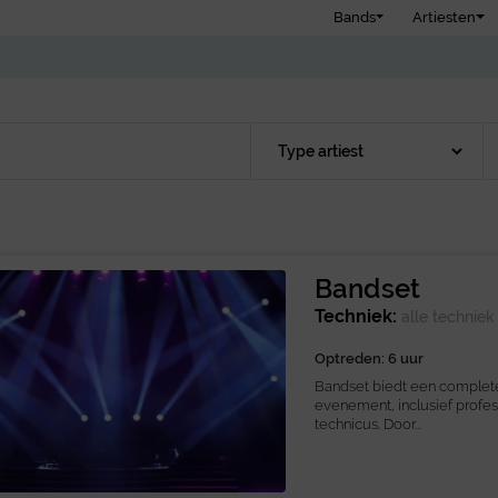
Bands
Artiesten
Bandset
Techniek:
alle technie
Optreden: 6 uur
Bandset biedt een complete
evenement, inclusief profess
technicus. Door...