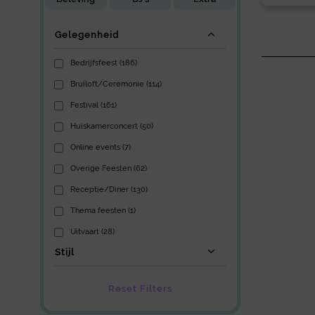
Gelegenheid
Bedrijfsfeest (186)
Bruiloft/Ceremonie (114)
Festival (161)
Huiskamerconcert (50)
Online events (7)
Overige Feesten (62)
Receptie/Diner (130)
Thema feesten (1)
Uitvaart (28)
Stijl
Reset Filters