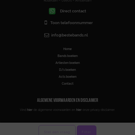
Rotterdam – Utrecht – Amsterdam
Direct contact
Toon telefoonnummer
info@bestebands.nl
Home
Bands boeken
Artiesten boeken
DJ’s boeken
Acts boeken
Contact
ALGEMENE VOORWAARDEN EN DISCLAIMER
Vind
hier
de algemene voorwaarden en
hier
onze privacy disclaimer.
Stel een vraag
Filter