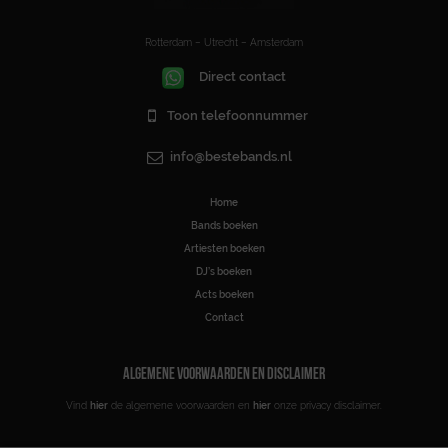
Rotterdam – Utrecht – Amsterdam
Direct contact
Toon telefoonnummer
info@bestebands.nl
Home
Bands boeken
Artiesten boeken
DJ’s boeken
Acts boeken
Contact
ALGEMENE VOORWAARDEN EN DISCLAIMER
Vind
hier
de algemene voorwaarden en
hier
onze privacy disclaimer.