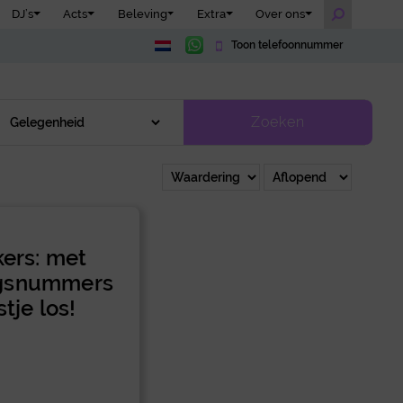
DJ’s
Acts
Beleving
Extra
Over ons
Toon telefoonnummer
Zoeken
kers: met
ngsnummers
tje los!