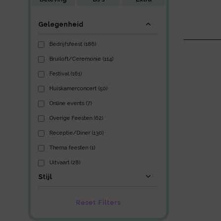
Gelegenheid
Bedrijfsfeest (186)
Bruiloft/Ceremonie (114)
Festival (161)
Huiskamerconcert (50)
Online events (7)
Overige Feesten (62)
Receptie/Diner (130)
Thema feesten (1)
Uitvaart (28)
Stijl
Reset Filters