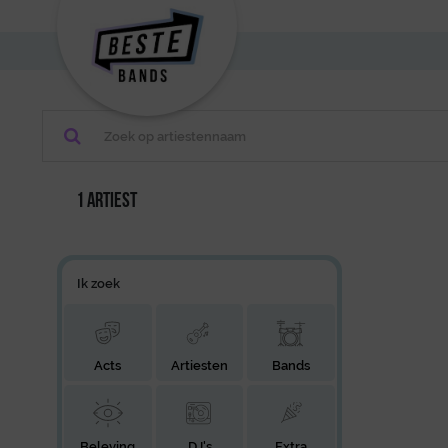
1 artiest
Ik zoek
Acts
Artiesten
Bands
Beleving
DJ's
Extra