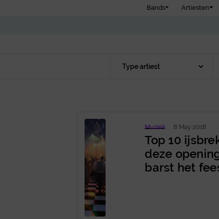
Bands
Artiesten
Muziek
8 May 2018
Top 10 ijsbre
deze openi
barst het fees