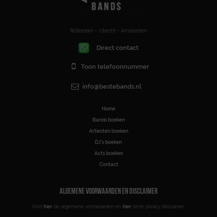
Rotterdam – Utrecht – Amsterdam
Direct contact
Toon telefoonnummer
info@bestebands.nl
Home
Bands boeken
Artiesten boeken
DJ’s boeken
Acts boeken
Contact
ALGEMENE VOORWAARDEN EN DISCLAIMER
Vind
hier
de algemene voorwaarden en
hier
onze privacy disclaimer.