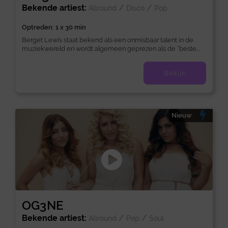
Bekende artiest:
/
/
Allround
Disco
Pop
Optreden: 1 x 30 min
Berget Lewis staat bekend als een onmisbaar talent in de
muziekwereld en wordt algemeen geprezen als de “beste...
Bekijk
Nieuw
OG3NE
Bekende artiest:
/
/
Allround
Pop
Soul