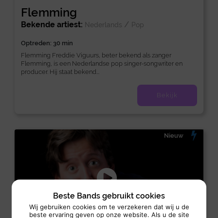
Flemming
Bekende artiest:
/
Nederlands
Pop
Optreden: 30 min
Flemming Freddie Viguurs, beter bekend als zanger
Flemming, is een Nederlandse pop singer-songwriter en
producer. Hij staat bekend...
Bekijk
Nieuw
Beste Bands gebruikt cookies
Wij gebruiken cookies om te verzekeren dat wij u de
beste ervaring geven op onze website. Als u de site